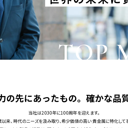
力の先にあったもの。
確かな品
当社は2030年に100周年を迎えます。
業以来、
時代のニーズを汲み取り、希少価値の高い
貴金属に特化して事