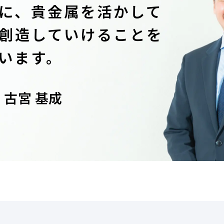
に、
貴金属を活かして
創造していける
ことを
います。
古宮 基成